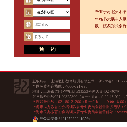
毕业于河北美术
年临书大展中入展
跃，授课形式多样
版权所有：上海弘毅教育培训有限公司
沪ICP备1701322
全国免费咨询热线：4000-021-993
地址：上海市普陀区中山北路3553号伸大厦402-403室
客户服务热线021-60325366（周一~周五，9:00-18:00），客
学院监督热线：021-80121200（周一至周五，9:00-18:00）邮
上海市民办教育协会培训教育专业委员会监督服务电话：021-603
上海市民办教育协会培训教育专业委员会监督邮箱：webmaster@s
沪公网安备 31010702004195号